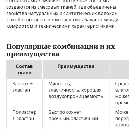
Сегодня самые лучшие спортивные костюмы
создаются из смесовых тканей, где объединены
свойства натуральных и синтетических волокон.
Такой подход позволяет достичь баланса между
комфортом и техническими характеристиками.
Популярные комбинации и их
преимущества
Состав
Преимущества
ткани
Хлопок +
Мягкость,
Средн
эластан
эластичность, хорошая
влаго
воздухопроницаемость
может
врем
Полиэстер
Быстро сохнет,
Може
+ эластан
прочный, эластичный
перег
хорош