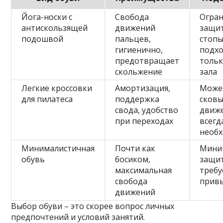
Йога-носки с
Свобода
Огра
антискользящей
движений
защи
подошвой
пальцев,
стопы
гигиенично,
подх
предотвращает
тольк
скольжение
зала
Легкие кроссовки
Амортизация,
Може
для пилатеса
поддержка
сков
свода, удобство
движе
при переходах
всегд
необ
Минималистичная
Почти как
Мини
обувь
босиком,
защит
максимальная
требу
свобода
прив
движений
Выбор обуви – это скорее вопрос личных
предпочтений и условий занятий.