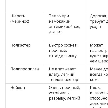
Шерсть
Тепло при
Дорогая,
(меринос)
намокании,
требует 
антимикробная,
ухода
дышит
Полиэстер
Быстро сохнет,
Может
прочный,
наэлектр
отводит влагу
хуже сох
чем шерс
Полипропилен
Не впитывает
Менее до
влагу, легкий
всегда к
теплоизолятор
коже
Нейлон
Очень прочный,
Плохая
устойчив к
влагоот
разрыву, легкий
способно
дополни