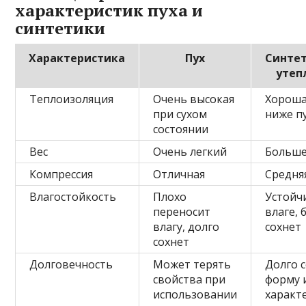
характеристик пуха и
синтетики
Характеристика
Пух
Синте
утеп
Теплоизоляция
Очень высокая
Хороша
при сухом
ниже п
состоянии
Вес
Очень легкий
Больше
Компрессия
Отличная
Средня
Влагостойкость
Плохо
Устойч
переносит
влаге, 
влагу, долго
сохнет
сохнет
Долговечность
Может терять
Долго 
свойства при
форму 
использовании
характ