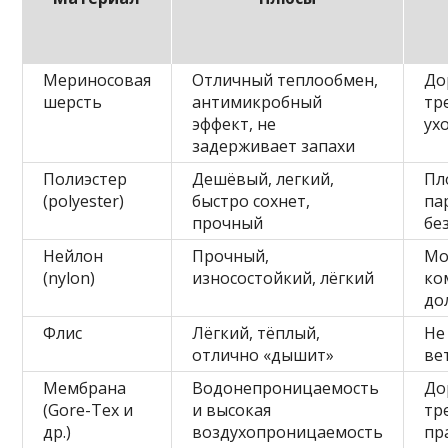
Мериносовая
Отличный теплообмен,
До
шерсть
антимикробный
тр
эффект, не
ух
задерживает запахи
Полиэстер
Дешёвый, легкий,
Пл
(polyester)
быстро сохнет,
па
прочный
бе
Нейлон
Прочный,
Мо
(nylon)
износостойкий, лёгкий
ко
до
Флис
Лёгкий, тёплый,
Не
отлично «дышит»
ве
Мембрана
Водонепроницаемость
До
(Gore-Tex и
и высокая
тр
др.)
воздухопроницаемость
пр