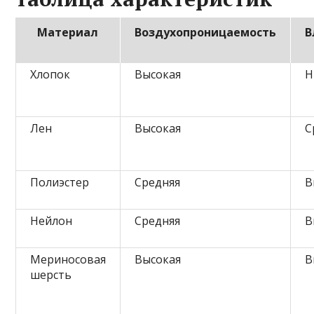
Материал
Воздухопроницаемость
В
Хлопок
Высокая
Н
Лен
Высокая
С
Полиэстер
Средняя
В
Нейлон
Средняя
В
Мериносовая
Высокая
В
шерсть