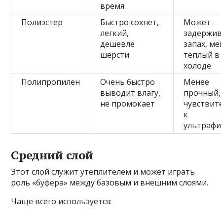
время
Полиэстер
Быстро сохнет,
Может
легкий,
задержи
дешевле
запах, м
шерсти
теплый в
холоде
Полипропилен
Очень быстро
Менее
выводит влагу,
прочный,
не промокает
чувствит
к
ультрафи
Средний слой
Этот слой служит утеплителем и может играть
роль «буфера» между базовым и внешним слоями.
Чаще всего используется: