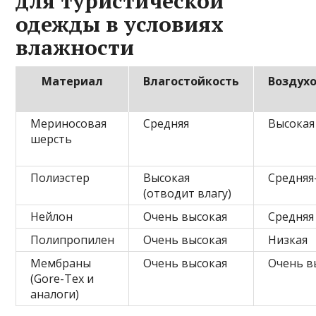
для туристической
одежды в условиях
влажности
Материал
Влагостойкость
Воздух
Мериносовая
Средняя
Высокая
шерсть
Полиэстер
Высокая
Средняя
(отводит влагу)
Нейлон
Очень высокая
Средняя
Полипропилен
Очень высокая
Низкая
Мембраны
Очень высокая
Очень в
(Gore-Tex и
аналоги)