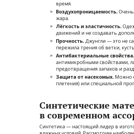
время.
Воздухопроницаемость.
Очень 
жара.
Лёгкость и эластичность.
Одеж
движений и не создавать допол
Прочность.
Джунгли — это не са
пережила трения об ветки, кусты
Антибактериальные свойства
антимикробными свойствами, л
предотвращения запахов и раз
Защита от насекомых.
Можно о
плетения) или специальной про
Синтетические мат
в современном асс
Синтетика — настоящий лидер в изгот
влажных условий. Рассмотрим наиболе