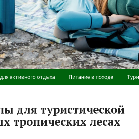
 для активного отдыха
Питание в походе
Тури
лы для туристической
х тропических лесах