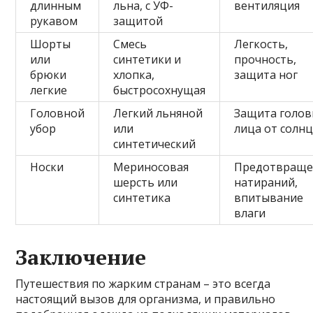
длинным
льна, с УФ-
вентиляция
рукавом
защитой
Шорты
Смесь
Легкость,
или
синтетики и
прочность,
брюки
хлопка,
защита ног
легкие
быстросохнущая
Головной
Легкий льняной
Защита голов
убор
или
лица от солн
синтетический
Носки
Мериносовая
Предотвраще
шерсть или
натираний,
синтетика
впитывание
влаги
Заключение
Путешествия по жарким странам – это всегда
настоящий вызов для организма, и правильно