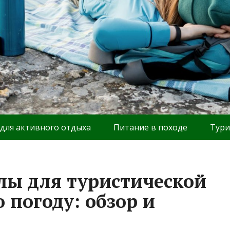
 для активного отдыха
Питание в походе
Тури
лы для туристической
 погоду: обзор и