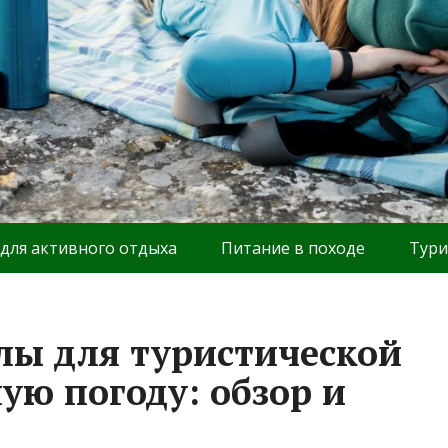
 для активного отдыха
Питание в походе
Тури
лы для туристической
ую погоду: обзор и