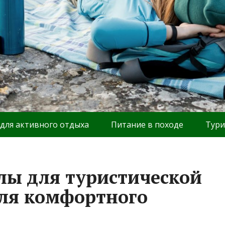
 для активного отдыха
Питание в походе
Тури
лы для туристической
ля комфортного