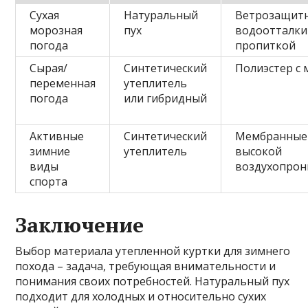
Сухая
Натуральный
Ветрозащитн
морозная
пух
водоотталк
погода
пропиткой
Сырая/
Синтетический
Полиэстер с
переменная
утеплитель
погода
или гибридный
Активные
Синтетический
Мембранные 
зимние
утеплитель
высокой
виды
воздухопро
спорта
Заключение
Выбор материала утепленной куртки для зимнего
похода – задача, требующая внимательности и
понимания своих потребностей. Натуральный пух
подходит для холодных и относительно сухих