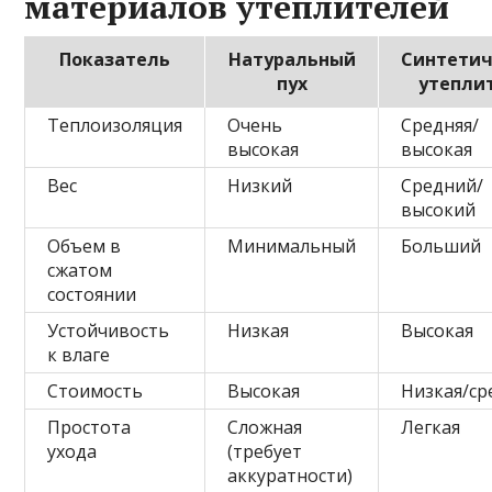
материалов утеплителей
Показатель
Натуральный
Синтетич
пух
утепли
Теплоизоляция
Очень
Средняя/
высокая
высокая
Вес
Низкий
Средний/
высокий
Объем в
Минимальный
Больший
сжатом
состоянии
Устойчивость
Низкая
Высокая
к влаге
Стоимость
Высокая
Низкая/ср
Простота
Сложная
Легкая
ухода
(требует
аккуратности)