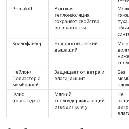
Primaloft
Высокая
Мож
теплоизоляция,
тяже
сохраняет свойства
пуха
во влажности
обыч
синт
Холлофайбер
Недорогой, легкий,
Мен
дышащий
долг
ниж
тепл
Нейлон/
Защищает от ветра и
Без
Полиэстер с
влаги, дышит
мем
мембраной
плох
Флис
Мягкий,
Не
(подкладка)
теплоудерживающий,
защи
отводит влагу
ветр
влаг