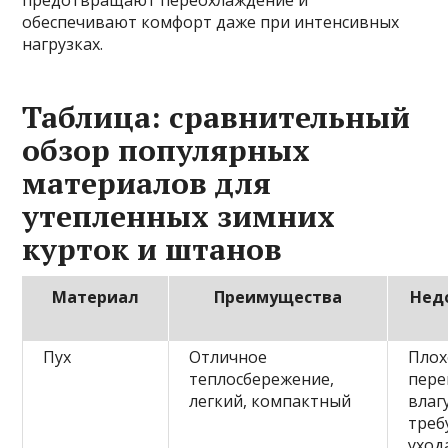
предотвращают переохлаждение и
обеспечивают комфорт даже при интенсивных
нагрузках.
Таблица: сравнительный
обзор популярных
материалов для
утепленных зимних
курток и штанов
Материал
Преимущества
Нед
Пух
Отличное
Плох
теплосбережение,
пере
легкий, компактный
влагу
треб
уход