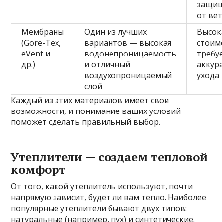
защи
от ве
Мембраны
Один из лучших
Высок
(Gore-Tex,
вариантов — высокая
стоим
eVent и
водонепроницаемость
требу
др.)
и отличный
аккур
воздухопроницаемый
ухода
слой
Каждый из этих материалов имеет свои
возможности, и понимание ваших условий
поможет сделать правильный выбор.
Утеплители — создаем тепловой
комфорт
От того, какой утеплитель используют, почти
напрямую зависит, будет ли вам тепло. Наиболее
популярные утеплители бывают двух типов:
натуральные (например, пух) и синтетические.