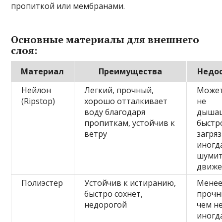
пропиткой или мембранами.
Основные материалы для внешнего
слоя:
Материал
Преимущества
Недо
Нейлон
Легкий, прочный,
Может
(Ripstop)
хорошо отталкивает
не
воду благодаря
дыша
пропиткам, устойчив к
быстр
ветру
загряз
иногд
шумит
движ
Полиэстер
Устойчив к истиранию,
Мене
быстро сохнет,
прочн
недорогой
чем н
иногд