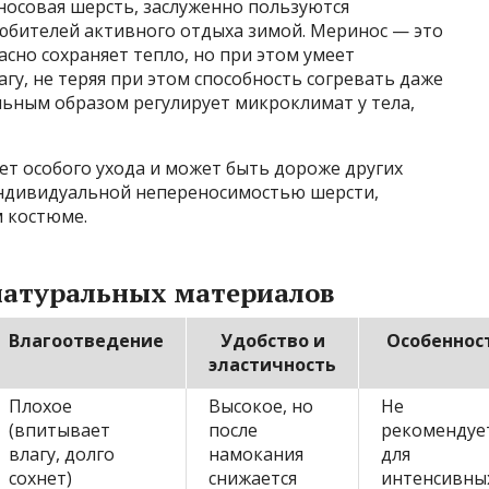
осовая шерсть, заслуженно пользуются
юбителей активного отдыха зимой. Меринос — это
асно сохраняет тепло, но при этом умеет
гу, не теряя при этом способность согревать даже
льным образом регулирует микроклимат у тела,
ет особого ухода и может быть дороже других
 индивидуальной непереносимостью шерсти,
 костюме.
натуральных материалов
Влагоотведение
Удобство и
Особеннос
эластичность
Плохое
Высокое, но
Не
(впитывает
после
рекомендуе
влагу, долго
намокания
для
сохнет)
снижается
интенсивны