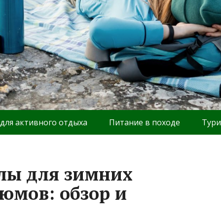
 для активного отдыха
Питание в походе
Тури
лы для зимних
юмов: обзор и