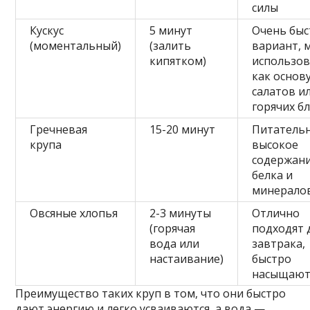
силы
Кускус
5 минут
Очень бы
(моментальный)
(залить
вариант, 
кипятком)
использо
как основу
салатов и
горячих б
Гречневая
15-20 минут
Питательн
крупа
высокое
содержан
белка и
минерало
Овсяные хлопья
2-3 минуты
Отлично
(горячая
подходят 
вода или
завтрака,
настаивание)
быстро
насыщаю
Преимущество таких круп в том, что они быстро
дают энергию и легко усваиваются, а вода —