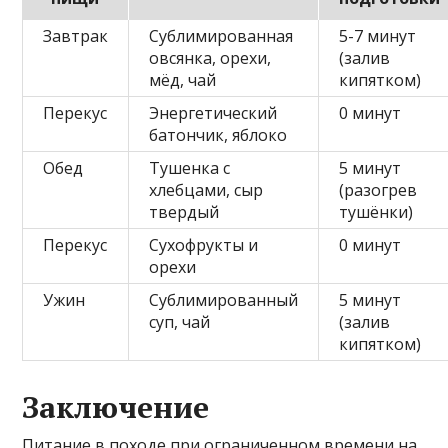
Завтрак
Сублимированная
5-7 минут
овсянка, орехи,
(залив
мёд, чай
кипятком)
Перекус
Энергетический
0 минут
батончик, яблоко
Обед
Тушенка с
5 минут
хлебцами, сыр
(разогрев
твердый
тушёнки)
Перекус
Сухофрукты и
0 минут
орехи
Ужин
Сублимированный
5 минут
суп, чай
(залив
кипятком)
Заключение
Питание в походе при ограниченном времени на