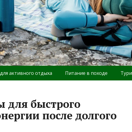
 для активного отдыха
Питание в походе
Тури
 для быстрого
энергии после долгого