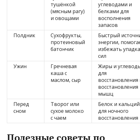
тушёнкой
углеводами и
(мясным рагу)
белками для
и овощами
восполнения
запасов
Полдник
Сухофрукты,
Быстрый источн
протеиновый
энергии, помога
батончик
избежать упадк
сил
Ужин
Гречневая
Жиры и углевод
каша с
для
маслом, сыр
восстановления 
восстановления
мышц
Перед
Творог или
Белок и кальций
сном
сухое молоко
для ночного
с чаем
восстановления
Полезные советы по