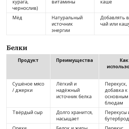
курага,
витамины
каше
чернослив)
Мёд
Натуральный
Добавлять 
источник
чай или каш
энергии
Белки
Продукт
Преимущества
Как
использ
Сушёное мясо
Лёгкий и
Перекуск,
/ джерки
надёжный
добавка к
источник белка
основным
блюдам
Твёрдый сыр
Долго хранится,
Перекусы 
насыщает
бутерброд
Орехи
Белок и жиры,
Перекус,