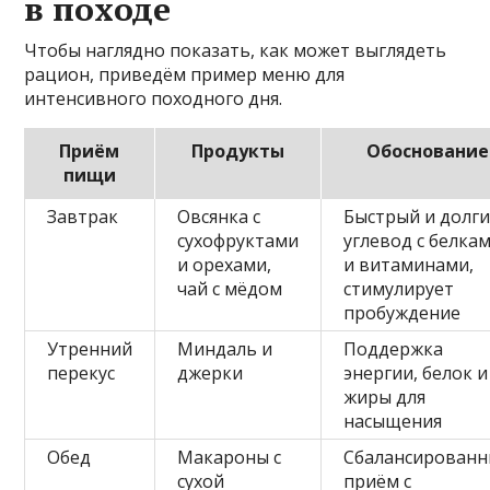
в походе
Чтобы наглядно показать, как может выглядеть
рацион, приведём пример меню для
интенсивного походного дня.
Приём
Продукты
Обоснование
пищи
Завтрак
Овсянка с
Быстрый и долг
сухофруктами
углевод с белка
и орехами,
и витаминами,
чай с мёдом
стимулирует
пробуждение
Утренний
Миндаль и
Поддержка
перекус
джерки
энергии, белок и
жиры для
насыщения
Обед
Макароны с
Сбалансирован
сухой
приём с