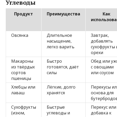
Углеводы
Продукт
Преимущества
Как
использова
Овсянка
Длительное
Завтрак,
насыщение,
добавлять
легко варить
сухофрукты 
орехи
Макароны
Быстро
Обед или уж
из твёрдых
готовятся, даёт
с овощами
сортов
силы
или соусом
пшеницы
Хлебцы или
Лёгкие, долго
Перекусы и
лаваш
хранятся
основа для
бутербродо
Сухофрукты
Быстрые
Перекус или
(изюм,
углеводы и
добавка к