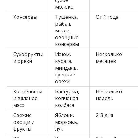
сухое
молоко
Консервы
Тушенка,
От 1 года
рыба в
масле,
овощные
консервы
Сухофрукты
Изюм,
Несколько
и орехи
курага,
месяцев
миндаль,
грецкие
орехи
Копчености
Бастурма,
Несколько
и вяленое
копченая
недель
мясо
колбаса
Свежие
Яблоки,
2-3 дня
овощи и
морковь,
фрукты
лук