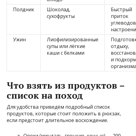
Полдник
Шоколад,
Быстрый
сухофрукты
приток
углеводов
настроен
Ужин
Лиофилизированные
Подготовк
супы или лёгкие
отдыху,
каши с белками
восстано
и подкор
организм
Что взять из продуктов –
список на поход
Для удобства приведём подробный список
продуктов, которые стоит положить в рюкзак,
если предстоит длительное восхождение.
Орехи (миндаль, грецкие, кешью) — 200-