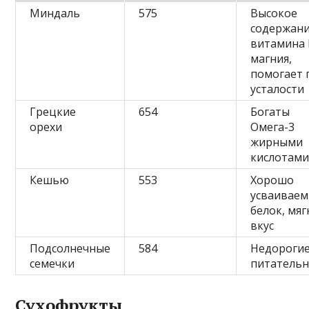
Миндаль
575
Высокое
содержан
витамина 
магния,
помогает 
усталости
Грецкие
654
Богаты
орехи
Омега-3
жирными
кислотам
Кешью
553
Хорошо
усваивае
белок, мя
вкус
Подсолнечные
584
Недорогие
семечки
питатель
Сухофрукты