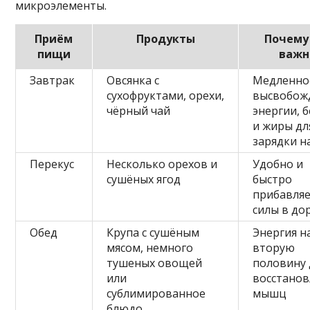
микроэлементы.
Приём
Продукты
Почему
пищи
важн
Завтрак
Овсянка с
Медленно
сухофруктами, орехи,
высвобож
чёрный чай
энергии, 
и жиры дл
зарядки н
Перекус
Несколько орехов и
Удобно и
сушёных ягод
быстро
прибавля
силы в до
Обед
Крупа с сушёным
Энергия н
мясом, немного
вторую
тушеных овощей
половину 
или
восстано
сублимированное
мышц
блюдо