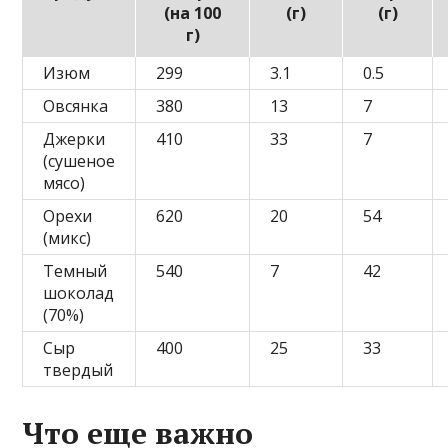
(на 100
(г)
(г)
г)
Изюм
299
3.1
0.5
Овсянка
380
13
7
Джерки
410
33
7
(сушеное
мясо)
Орехи
620
20
54
(микс)
Темный
540
7
42
шоколад
(70%)
Сыр
400
25
33
твердый
Что еще важно