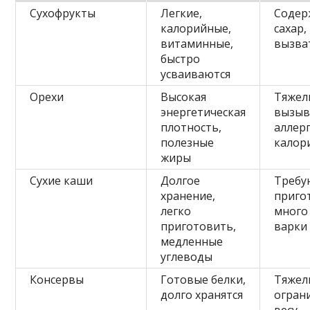
Сухофрукты
Легкие,
Содер
калорийные,
сахар,
витаминные,
вызва
быстро
усваиваются
Орехи
Высокая
Тяжел
энергетическая
вызыв
плотность,
аллер
полезные
калор
жиры
Сухие каши
Долгое
Требу
хранение,
приго
легко
много
приготовить,
варки
медленные
углеводы
Консервы
Готовые белки,
Тяжел
долго хранятся
огран