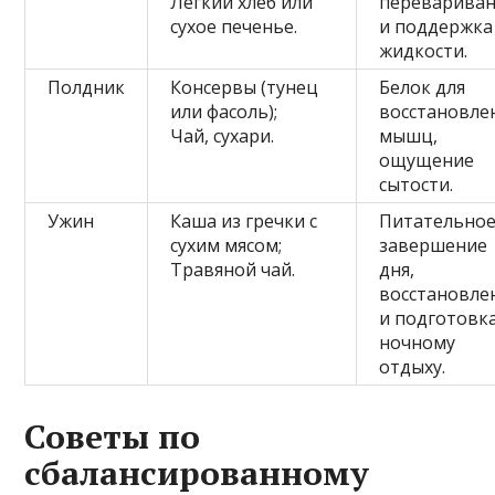
Лёгкий хлеб или
переварива
сухое печенье.
и поддержка
жидкости.
Полдник
Консервы (тунец
Белок для
или фасоль);
восстановле
Чай, сухари.
мышц,
ощущение
сытости.
Ужин
Каша из гречки с
Питательно
сухим мясом;
завершение
Травяной чай.
дня,
восстановле
и подготовка
ночному
отдыху.
Советы по
сбалансированному