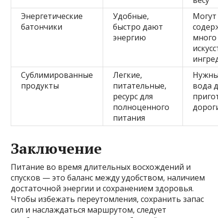
весу
Энергетические
Удобные,
Могут
батончики
быстро дают
содер
энергию
много 
искус
ингре
Сублимированные
Легкие,
Нужны
продукты
питательные,
вода 
ресурс для
приго
полноценного
дорог
питания
Заключение
Питание во время длительных восхождений и
спусков — это баланс между удобством, наличием
достаточной энергии и сохранением здоровья.
Чтобы избежать переутомления, сохранить запас
сил и наслаждаться маршрутом, следует