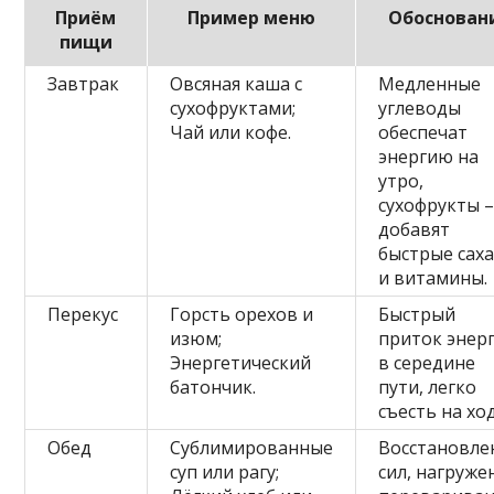
Приём
Пример меню
Обоснован
пищи
Завтрак
Овсяная каша с
Медленные
сухофруктами;
углеводы
Чай или кофе.
обеспечат
энергию на
утро,
сухофрукты 
добавят
быстрые сах
и витамины.
Перекус
Горсть орехов и
Быстрый
изюм;
приток энер
Энергетический
в середине
батончик.
пути, легко
съесть на ход
Обед
Сублимированные
Восстановле
суп или рагу;
сил, нагруже