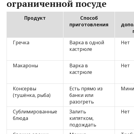
ограниченной посуде
Продукт
Способ
приготовления
допо
Гречка
Варка в одной
Нет
кастрюле
Макароны
Варка в
Нет
кастрюле
Консервы
Есть прямо из
Мини
(тушёнка, рыба)
банки или
разогреть
Сублимированные
Залить
Нет
блюда
кипятком,
подождать