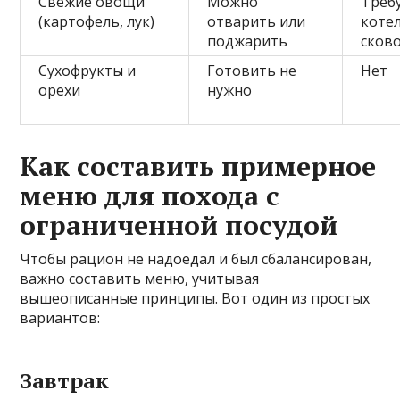
Свежие овощи
Можно
Треб
(картофель, лук)
отварить или
коте
поджарить
сков
Сухофрукты и
Готовить не
Нет
орехи
нужно
Как составить примерное
меню для похода с
ограниченной посудой
Чтобы рацион не надоедал и был сбалансирован,
важно составить меню, учитывая
вышеописанные принципы. Вот один из простых
вариантов:
Завтрак