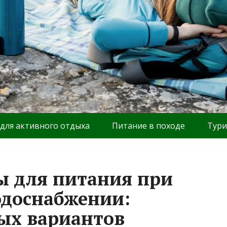
 для активного отдыха
Питание в походе
Тури
ы для питания при
одоснабжении:
ых вариантов