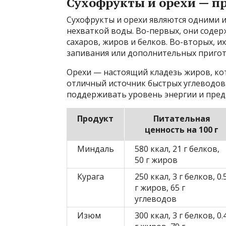
Сухофрукты и орехи — п
Сухофрукты и орехи являются одними и
нехваткой воды. Во-первых, они содер
сахаров, жиров и белков. Во-вторых, и
запивания или дополнительных пригот
Орехи — настоящий кладезь жиров, ко
отличный источник быстрых углеводов
поддерживать уровень энергии и пред
Продукт
Питательная
ценность на 100 г
Миндаль
580 ккал, 21 г белков,
50 г жиров
Курага
250 ккал, 3 г белков, 0.
г жиров, 65 г
углеводов
Изюм
300 ккал, 3 г белков, 0.