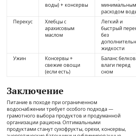
воды) + консервы
минимальны
расходом вод
Перекус
Хлебцы с
Легкий и
арахисовым
быстрый пере
маслом
без
дополнитель
жидкости
Ужин
Консервы +
Баланс белков
свежие овощи
влаги перед
(если есть)
сном
Заключение
Питание в походе при ограниченном
водоснабжении требует особого подхода —
грамотного выбора продуктов и продуманной
организации рациона. Оптимальными
продуктами станут сухофрукты, орехи, консервы,
энергетические батончики и сублимированные