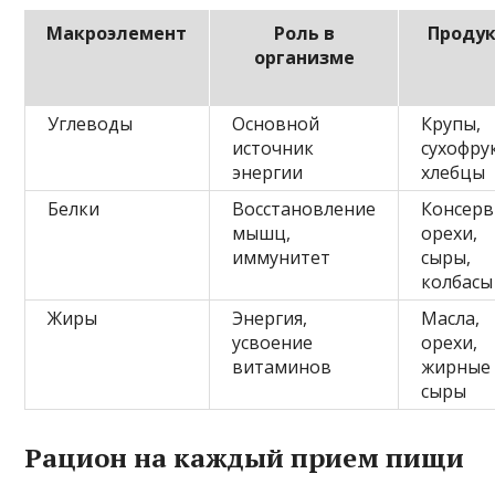
Макроэлемент
Роль в
Проду
организме
Углеводы
Основной
Крупы,
источник
сухофру
энергии
хлебцы
Белки
Восстановление
Консерв
мышц,
орехи,
иммунитет
сыры,
колбасы
Жиры
Энергия,
Масла,
усвоение
орехи,
витаминов
жирные
сыры
Рацион на каждый прием пищи