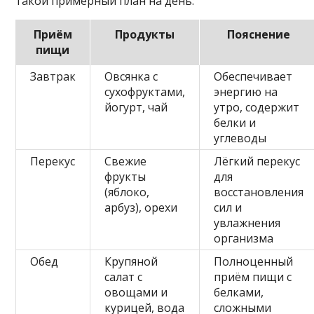
такой примерный план на день:
Приём
Продукты
Пояснение
пищи
Завтрак
Овсянка с
Обеспечивает
сухофруктами,
энергию на
йогурт, чай
утро, содержит
белки и
углеводы
Перекус
Свежие
Лёгкий перекус
фрукты
для
(яблоко,
восстановления
арбуз), орехи
сил и
увлажнения
организма
Обед
Крупяной
Полноценный
салат с
приём пищи с
овощами и
белками,
курицей, вода
сложными