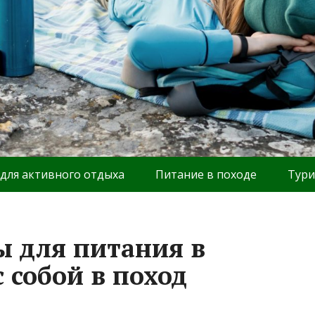
 для активного отдыха
Питание в походе
Тури
 для питания в
с собой в поход