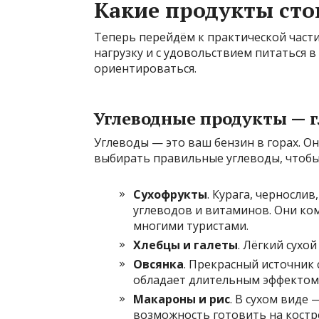
Какие продукты стои
Теперь перейдём к практической част
нагрузку и с удовольствием питаться в
ориентироваться.
Углеводные продукты — 
Углеводы — это ваш бензин в горах. О
выбирать правильные углеводы, чтобы 
Сухофрукты
. Курага, черносли
углеводов и витаминов. Они ко
многими туристами.
Хлебцы и галеты
. Лёгкий сухо
Овсянка
. Прекрасный источник 
обладает длительным эффектом
Макароны и рис
. В сухом виде
возможность готовить на костре