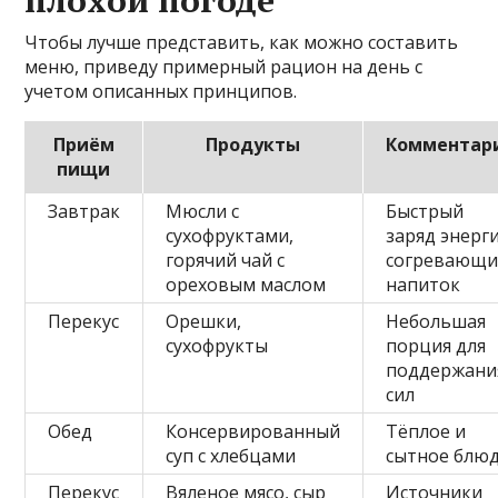
плохой погоде
Чтобы лучше представить, как можно составить
меню, приведу примерный рацион на день с
учетом описанных принципов.
Приём
Продукты
Комментар
пищи
Завтрак
Мюсли с
Быстрый
сухофруктами,
заряд энерги
горячий чай с
согревающ
ореховым маслом
напиток
Перекус
Орешки,
Небольшая
сухофрукты
порция для
поддержани
сил
Обед
Консервированный
Тёплое и
суп с хлебцами
сытное блю
Перекус
Вяленое мясо, сыр
Источники