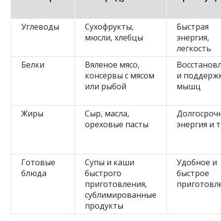
Углеводы
Сухофрукты,
Быстрая
мюсли, хлебцы
энергия,
легкость
Белки
Вяленое мясо,
Восстанов
консервы с мясом
и поддерж
или рыбой
мышц
Жиры
Сыр, масла,
Долгосроч
ореховые пасты
энергия и 
Готовые
Супы и каши
Удобное и
блюда
быстрого
быстрое
приготовления,
приготовл
сублимированные
продукты