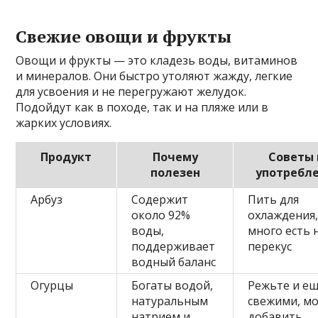
Свежие овощи и фрукты
Овощи и фрукты — это кладезь воды, витаминов
и минералов. Они быстро утоляют жажду, легкие
для усвоения и не перегружают желудок.
Подойдут как в походе, так и на пляже или в
жарких условиях.
Продукт
Почему
Советы 
полезен
употребл
Арбуз
Содержит
Пить для
около 92%
охлаждения
воды,
много есть 
поддерживает
перекус
водный баланс
Огурцы
Богаты водой,
Режьте и е
натуральным
свежими, м
натрием и
добавить