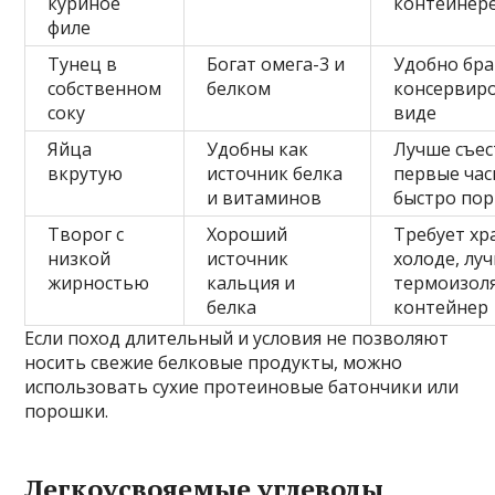
куриное
контейнер
филе
Тунец в
Богат омега-3 и
Удобно бра
собственном
белком
консервир
соку
виде
Яйца
Удобны как
Лучше съес
вкрутую
источник белка
первые час
и витаминов
быстро пор
Творог с
Хороший
Требует хр
низкой
источник
холоде, лу
жирностью
кальция и
термоизол
белка
контейнер
Если поход длительный и условия не позволяют
носить свежие белковые продукты, можно
использовать сухие протеиновые батончики или
порошки.
Легкоусвояемые углеводы