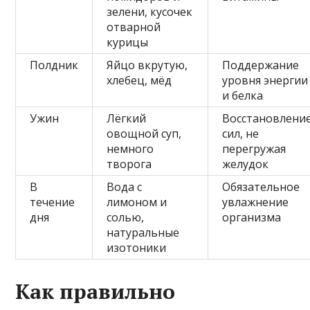
зелени, кусочек
отварной
курицы
Полдник
Яйцо вкрутую,
Поддержание
хлебец, мёд
уровня энергии
и белка
Ужин
Лёгкий
Восстановлени
овощной суп,
сил, не
немного
перегружая
творога
желудок
В
Вода с
Обязательное
течение
лимоном и
увлажнение
дня
солью,
организма
натуральные
изотоники
Как правильно