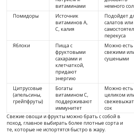
витаминами
немного со
Помидоры
Источник
Подойдет д
витаминов A,
салатов или
C, калия
самостояте
перекуса
Яблоки
Пища с
Можно есть
фруктовыми
свежими ил
сахарами и
сушеными
клетчаткой,
придают
энергию
Цитрусовые
Богаты
Можно есть
(апельсины,
витамином C,
целиком ил
грейпфруты)
поддерживают
свежевыжа
иммунитет
сок
Свежие овощи и фрукты можно брать с собой в
поход, главное выбирать более плотные сорта и
те, которые не испортятся быстро в жару.