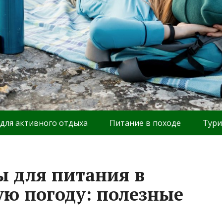
 для активного отдыха
Питание в походе
Тури
 для питания в
ю погоду: полезные