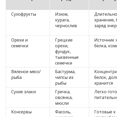
Сухофрукты
Изюм,
Длительн
курага,
хранение,
чернослив
заряд эне
Орехи и
Грецкие
Источник 
семечки
орехи,
белка, ко
фундук,
тыквенные
семечки
Вяленое мясо/
Бастурма,
Концентр
рыба
чипсы из
белок, дол
рыбы
хранится
Сухие злаки
Гречка,
Легко гот
овсянка,
питатель
мюсли
Консервы
Фасоль,
Готовые к