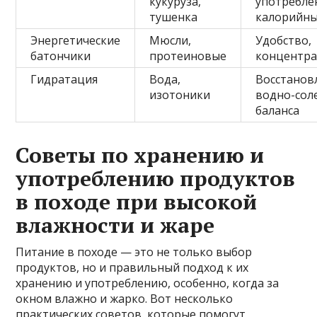
кукуруза,
употребле
тушенка
калорийн
Энергетические
Мюсли,
Удобство,
батончики
протеиновые
концентра
Гидратация
Вода,
Восстанов
изотоники
водно-сол
баланса
Советы по хранению и
употреблению продуктов
в походе при высокой
влажности и жаре
Питание в походе — это не только выбор
продуктов, но и правильный подход к их
хранению и употреблению, особенно, когда за
окном влажно и жарко. Вот несколько
практических советов, которые помогут