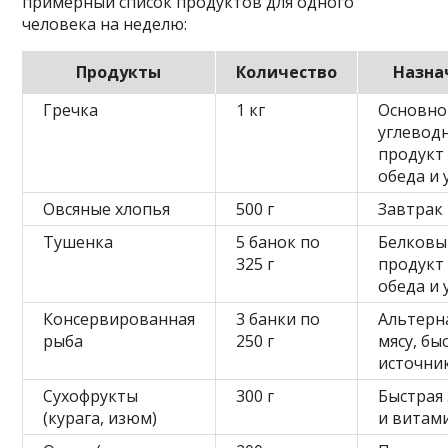
примерный список продуктов для одного
человека на неделю:
Продукты
Количество
Назна
Гречка
1 кг
Основно
углевод
продукт
обеда и
Овсяные хлопья
500 г
Завтрак
Тушенка
5 банок по
Белковы
325 г
продукт
обеда и
Консервированная
3 банки по
Альтерн
рыба
250 г
мясу, бы
источни
Сухофрукты
300 г
Быстрая
(курага, изюм)
и витам