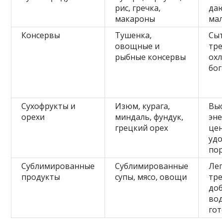
рис, гречка,
да
макароны
ма
Консервы
Тушенка,
Сы
овощные и
тр
рыбные консервы
ох
бо
Сухофрукты и
Изюм, курага,
Вы
орехи
миндаль, фундук,
эне
грецкий орех
це
уд
по
Сублимированные
Сублимированные
Лег
продукты
супы, мясо, овощи
тр
до
во
гот