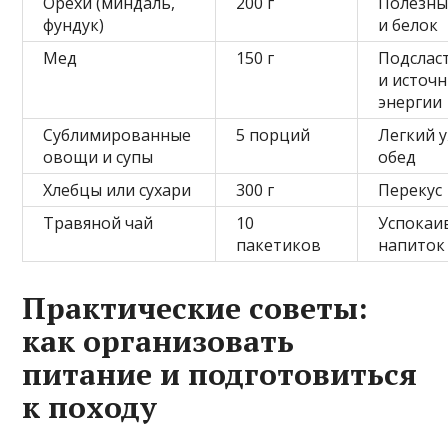
Орехи (миндаль,
200 г
Полезны
фундук)
и белок
Мед
150 г
Подслас
и источ
энергии
Сублимированные
5 порций
Легкий 
овощи и супы
обед
Хлебцы или сухари
300 г
Перекус
Травяной чай
10
Успока
пакетиков
напиток
Практические советы:
как организовать
питание и подготовиться
к походу