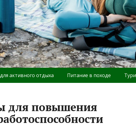
 для активного отдыха
Питание в походе
Тури
ы для повышения
работоспособности