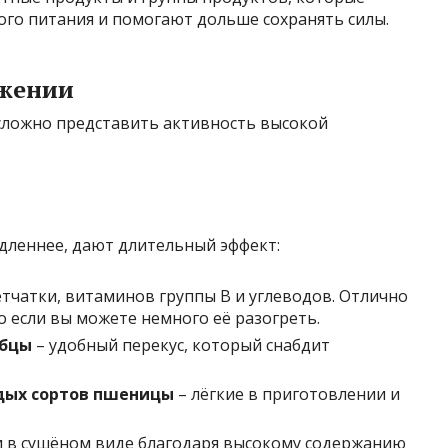
ого питания и помогают дольше сохранять силы.
ижении
 сложно представить активность высокой
дленнее, дают длительный эффект:
етчатки, витаминов группы В и углеводов. Отлично
о если вы можете немного её разогреть.
ебцы
– удобный перекус, который снабдит
дых сортов пшеницы
– лёгкие в приготовлении и
 и в сушёном виде благодаря высокому содержанию