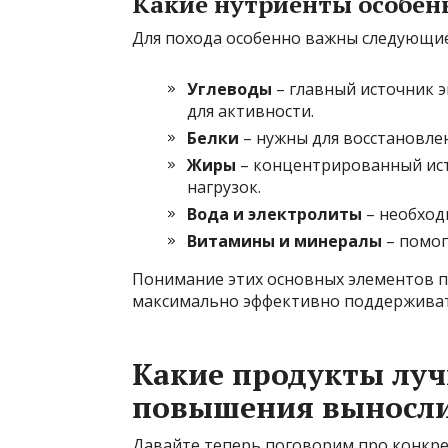
Какие нутриенты особен
Для похода особенно важны следующи
Углеводы
– главный источник э
для активности.
Белки
– нужны для восстановле
Жиры
– концентрированный ист
нагрузок.
Вода и электролиты
– необход
Витамины и минералы
– помог
Понимание этих основных элементов п
максимально эффективно поддерживат
Какие продукты луч
повышения выносл
Давайте теперь поговорим про конкре