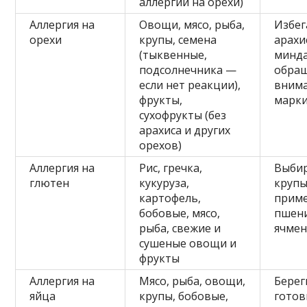
аллергии на орехи)
Аллергия на
Овощи, мясо, рыба,
Избег
орехи
крупы, семена
арахи
(тыквенные,
минда
подсолнечника —
обра
если нет реакции),
внима
фрукты,
марк
сухофрукты (без
арахиса и других
орехов)
Аллергия на
Рис, гречка,
Выби
глютен
кукуруза,
крупы
картофель,
прим
бобовые, мясо,
пшени
рыба, свежие и
ячмен
сушеные овощи и
фрукты
Аллергия на
Мясо, рыба, овощи,
Берег
яйца
крупы, бобовые,
готов