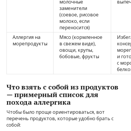
молочные
выпеч
заменители
(соевое, рисовое
молоко, если
переносится)
Аллергия на
Мясо (кормленное
Избег
морепродукты
в свежем виде),
консе
овощи, крупы,
море
бобовые, фрукты
и гот
с мор
белк
Что взять с собой из продуктов
— примерный список для
похода аллергика
Чтобы было проще ориентироваться, вот
перечень продуктов, которые удобно брать с
собой: