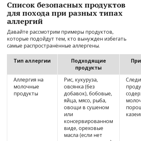
Список безопасных продуктов
для похода при разных типах
аллергий
Давайте рассмотрим примеры продуктов,
которые подойдут тем, кто вынужден избегать
самые распространённые аллергены.
Тип аллергии
Подходящие
Пр
продукты
Аллергия на
Рис, кукуруза,
Следи
молочные
овсянка (без
проду
продукты
добавок), бобовые,
соде
яйца, мясо, рыба,
моло
овощи в сушеном
поро
или
казеи
консервированном
виде, ореховые
масла (если нет