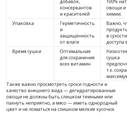
добавок,
100% на
консервантов
овощи и 
и красителей
химии.
Упаковка
Герметичность
Важно, 
и
продукт
защищённость
в сухост
от влаги
доступа 
Время сушки
Оптимальная
Низкоте
для сохранения
сушка
всех витамин
предпоч
т.к. сохр
максимум
Также важно просмотреть сроки годности и
качество внешнего вида — дегидратированные
овощи не должны быть слишком темными или
пахнуть неприятно, а мясо — иметь однородный
цвет и не ломаться на слишком мелкие кусочки.