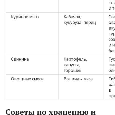
ко
и 
Куриное мясо
Кабачок,
Св
кукуруза, перец
ов
вку
ку
со
и 
бл
Свинина
Картофель,
Гу
капуста,
пи
горошек
бл
Овощные смеси
Все виды мяса
Ги
ра
в
пр
Советы по хранению и