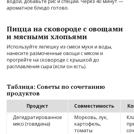
водой, добавьте рис и специи. Через 40 минут —
ароматное блюдо готово.
Пицца на сковороде с овощами
и мясными хлопьями
Используйте лепешку из смеси муки и воды,
нанесите размоченные овощи с мясом и
прогрейте на сковороде с крышкой до
расплавления сыра (если он есть).
Таблица: Советы по сочетанию
продуктов
Продукт
Совместимость
Ко
Дегидратированное
Морковь, лук,
Кл
мясо (говядина)
картофель,
пр
томаты
соч