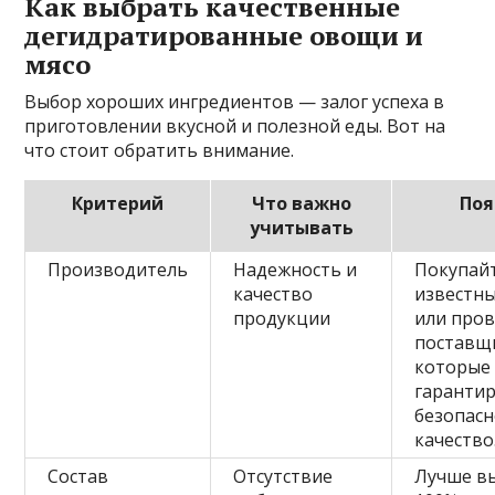
Как выбрать качественные
дегидратированные овощи и
мясо
Выбор хороших ингредиентов — залог успеха в
приготовлении вкусной и полезной еды. Вот на
что стоит обратить внимание.
Критерий
Что важно
Поя
учитывать
Производитель
Надежность и
Покупай
качество
известн
продукции
или про
поставщ
которые
гаранти
безопасн
качество
Состав
Отсутствие
Лучше в