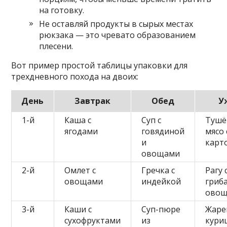
на готовку.
Не оставляй продукты в сырых местах
рюкзака — это чревато образованием
плесени.
Вот пример простой таблицы упаковки для
трехдневного похода на двоих:
День
Завтрак
Обед
У
1-й
Каша с
Суп с
Тушё
ягодами
говядиной
мясо 
и
карт
овощами
2-й
Омлет с
Гречка с
Рагу 
овощами
индейкой
гриб
ово
3-й
Каши с
Суп-пюре
Жаре
сухофруктами
из
куриц