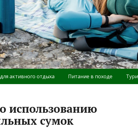
 для активного отдыха
Питание в походе
Тури
о использованию
ильных сумок