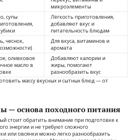
микроэлементы
о, супы
Лёгкость приготовления,
иготовления,
добавляют вкус и
кубики
питательность блюдам
ь, чеснок,
Для вкуса, витаминов и
возможности)
аромата
ое, оливковое
Добавляют калории и
очное масло в
жиры, помогают
ковке
разнообразить вкус
отовить массу вкусных и сытных блюд — от
ы — основа походного питания
рый стоит обратить внимание при подготовке к
ного энергии и не требуют сложного
чки или овсянки можно легко разнообразить