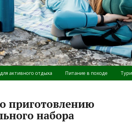
 для активного отдыха
Питание в походе
Тури
по приготовлению
ьного набора