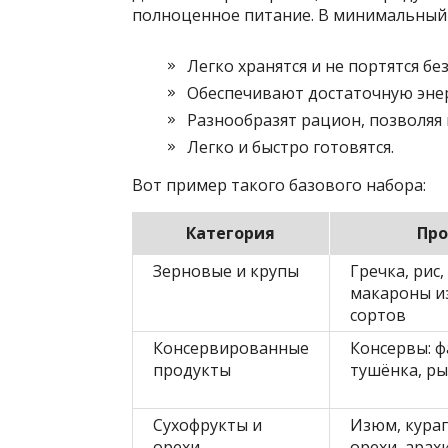
полноценное питание. В минимальный 
Легко хранятся и не портятся бе
Обеспечивают достаточную эне
Разнообразят рацион, позволяя
Легко и быстро готовятся.
Вот пример такого базового набора:
Категория
Пр
Зерновые и крупы
Гречка, рис,
макароны и
сортов
Консервированные
Консервы: ф
продукты
тушёнка, ры
Сухофрукты и
Изюм, кураг
орехи
орехи, арах