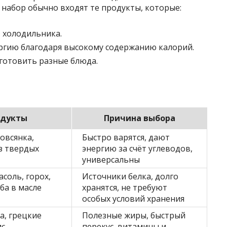
набор обычно входят те продукты, которые:
з холодильника.
ргию благодаря высокому содержанию калорий.
 готовить разные блюда.
одукты
Причина выбора
 овсянка,
Быстро варятся, дают
з твердых
энергию за счёт углеводов,
универсальны
асоль, горох,
Источники белка, долго
ба в масле
хранятся, не требуют
особых условий хранения
а, грецкие
Полезные жиры, быстрый
ис
перекус, витамины и