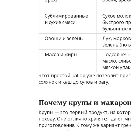
Сублимированные
Сухое молок
и сухие смеси
быстрого пр
бульонные 
Овощи и зелень
Лук, морков
зелень (по 
Масла и жиры
Подсолнечн
масло, слив
мягкой упа
Этот простой набор уже позволит приг
солянок и каш до супов и рагу.
Почему крупы и макарон
Крупы — это первый продукт, на кото
походу. Они отлично хранятся, дают м
приготовления. К тому же вариант гре