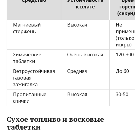
Средство
Устойчивость
Врем
к влаге
горен
(секун
Магниевый
Высокая
Не
стержень
примен
(только
искры)
Химические
Очень высокая
120-300
таблетки
Ветроустойчивая
Средняя
До 60
газовая
зажигалка
Пропитанные
Высокая
30-50
спички
Сухое топливо и восковые
таблетки