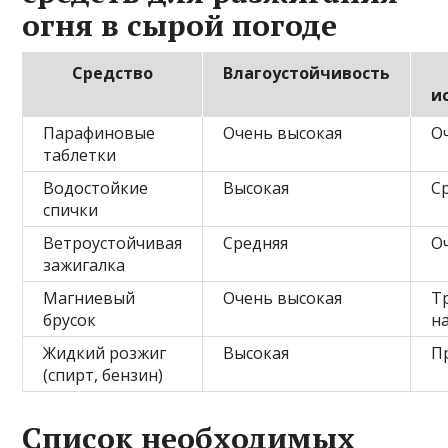
огня в сырой погоде
Средство
Влагоустойчивость
и
Парафиновые
Очень высокая
О
таблетки
Водостойкие
Высокая
С
спички
Ветроустойчивая
Средняя
О
зажигалка
Магниевый
Очень высокая
Т
брусок
н
Жидкий розжиг
Высокая
П
(спирт, бензин)
Список необходимых