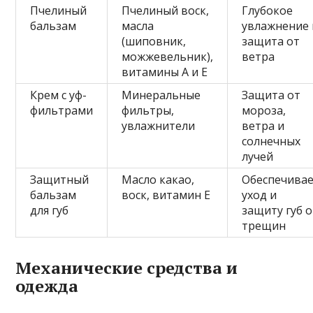
Пчелиный
Пчелиный воск,
Глубокое
бальзам
масла
увлажнение 
(шиповник,
защита от
можжевельник),
ветра
витамины A и E
Крем с уф-
Минеральные
Защита от
фильтрами
фильтры,
мороза,
увлажнители
ветра и
солнечных
лучей
Защитный
Масло какао,
Обеспечива
бальзам
воск, витамин Е
уход и
для губ
защиту губ о
трещин
Механические средства и
одежда