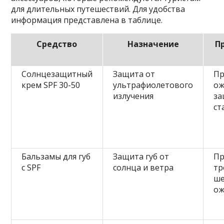
для длительных путешествий. Для удобства
информация представлена в таблице.
Средство
Назначение
П
Солнцезащитный
Защита от
Пр
крем SPF 30-50
ультрафиолетового
ож
излучения
за
ст
Бальзамы для губ
Защита губ от
Пр
с SPF
солнца и ветра
тр
ше
ож