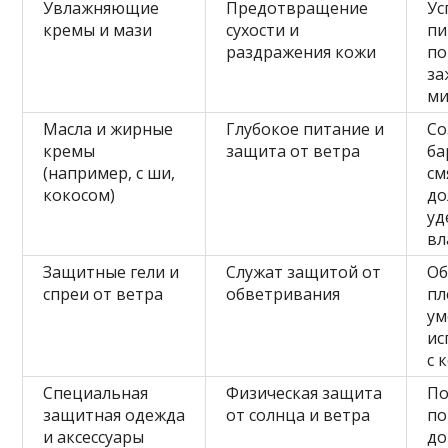
Увлажняющие
Предотвращение
Ус
кремы и мази
сухости и
пи
раздражения кожи
по
за
м
Масла и жирные
Глубокое питание и
Со
кремы
защита от ветра
ба
(например, с ши,
см
кокосом)
до
уд
вл
Защитные гели и
Служат защитой от
Об
спреи от ветра
обветривания
пл
у
ис
с 
Специальная
Физическая защита
По
защитная одежда
от солнца и ветра
по
и аксессуары
до