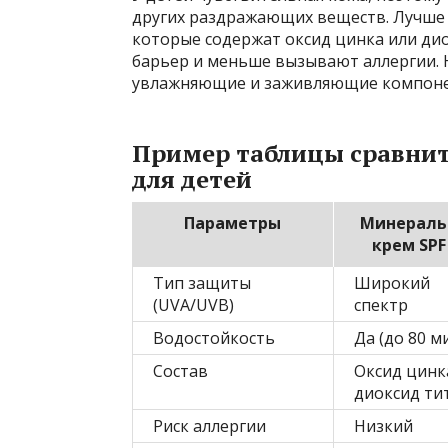
других раздражающих веществ. Лучше
которые содержат оксид цинка или ди
барьер и меньше вызывают аллергии.
увлажняющие и заживляющие компонен
Пример таблицы сравнит
для детей
Параметры
Минераль
крем SPF
Тип защиты
Широкий
(UVA/UVB)
спектр
Водостойкость
Да (до 80 м
Состав
Оксид цинк
диоксид ти
Риск аллергии
Низкий