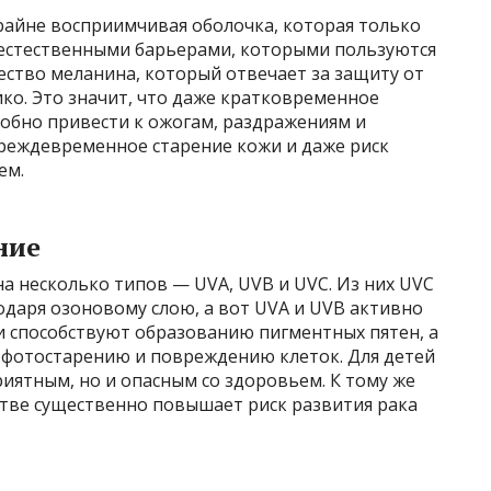
крайне восприимчивая оболочка, которая только
 естественными барьерами, которыми пользуются
ество меланина, который отвечает за защиту от
ко. Это значит, что даже кратковременное
собно привести к ожогам, раздражениям и
реждевременное старение кожи и даже риск
ем.
ние
а несколько типов — UVA, UVB и UVC. Из них UVC
одаря озоновому слою, а вот UVA и UVB активно
и способствуют образованию пигментных пятен, а
 фотостарению и повреждению клеток. Для детей
иятным, но и опасным со здоровьем. К тому же
стве существенно повышает риск развития рака