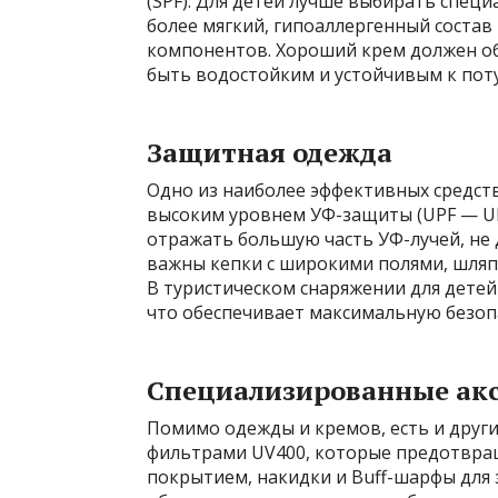
(SPF). Для детей лучше выбирать спец
более мягкий, гипоаллергенный состав
компонентов. Хороший крем должен об
быть водостойким и устойчивым к поту
Защитная одежда
Одно из наиболее эффективных средст
высоким уровнем УФ-защиты (UPF — Ultra
отражать большую часть УФ-лучей, не 
важны кепки с широкими полями, шляп
В туристическом снаряжении для детей
что обеспечивает максимальную безоп
Специализированные ак
Помимо одежды и кремов, есть и друг
фильтрами UV400, которые предотвращ
покрытием, накидки и Buff-шарфы для 