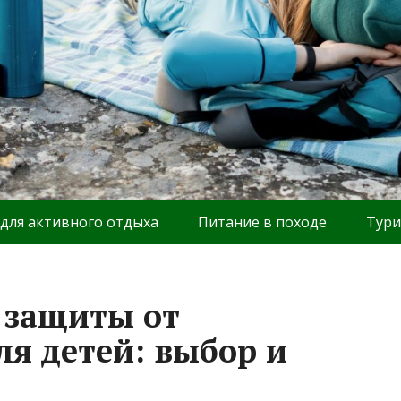
 для активного отдыха
Питание в походе
Тури
 защиты от
ля детей: выбор и