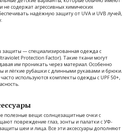
иальные детские варианты, которые обычно имеют
 и не содержат агрессивных химических
еспечивать надёжную защиту от UVA и UVB лучей,
.
в защиты — специализированная одежда с
violet Protection Factor). Такие ткани могут
давая им проникать через материал. Особенно
ы и лёгкие рубашки с длинными рукавами и брюки.
 часто используются комплекты одежды с UPF 50+,
асность.
сессуары
ие полезные вещи: солнцезащитные очки с
ают повреждение глаз, зонты и палатки с УФ-
защиты шеи и лица. Все эти аксессуары дополняют