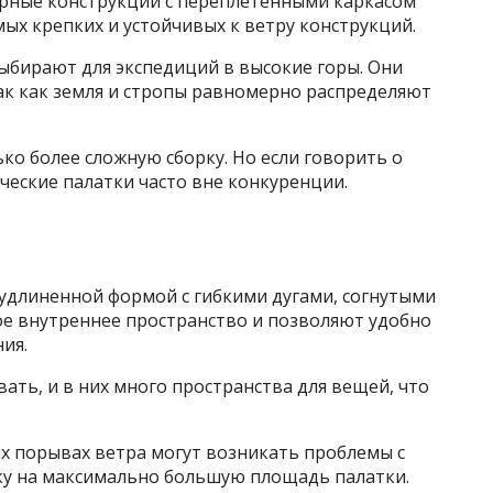
орные конструкции с переплетёнными каркасом
мых крепких и устойчивых к ветру конструкций.
ыбирают для экспедиций в высокие горы. Они
ак как земля и стропы равномерно распределяют
ко более сложную сборку. Но если говорить о
ческие палатки часто вне конкуренции.
удлиненной формой с гибкими дугами, согнутыми
ое внутреннее пространство и позволяют удобно
ия.
ать, и в них много пространства для вещей, что
ых порывах ветра могут возникать проблемы с
оку на максимально большую площадь палатки.