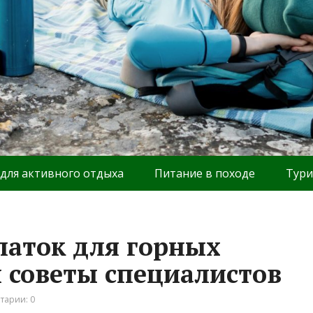
 для активного отдыха
Питание в походе
Тури
аток для горных
и советы специалистов
тарии: 0