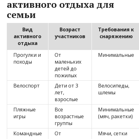
активного отдыха для
семьи
Вид
Возраст
Требования к
активного
участников
снаряжению
отдыха
Прогулки и
От
Минимальные
походы
маленьких
детей до
пожилых
Велоспорт
Дети от 3
Велосипеды,
лет,
шлемы
взрослые
Пляжные
Все
Минимальные
игры
возрастные
(мяч, ракетки)
группы
Командные
От
Мячи, сетки