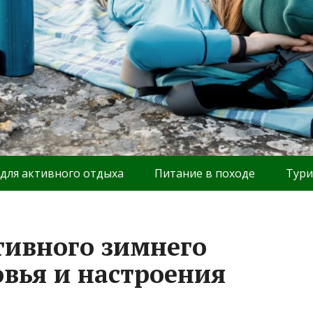
 для активного отдыха
Питание в походе
Тури
тивного зимнего
овья и настроения