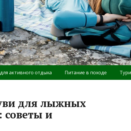
 для активного отдыха
Питание в походе
Тури
уви для лыжных
: советы и