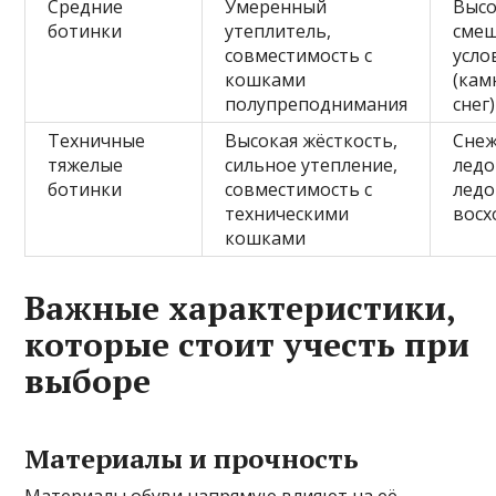
Средние
Умеренный
Высо
ботинки
утеплитель,
сме
совместимость с
усло
кошками
(кам
полупреподнимания
снег)
Техничные
Высокая жёсткость,
Снеж
тяжелые
сильное утепление,
ледо
ботинки
совместимость с
лед
техническими
восх
кошками
Важные характеристики,
которые стоит учесть при
выборе
Материалы и прочность