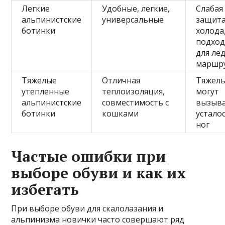
Легкие
Удобные, легкие,
Слабая
альпинистские
универсальные
защита
ботинки
холода
подход
для ле
маршр
Тяжелые
Отличная
Тяжелы
утепленные
теплоизоляция,
могут
альпинистские
совместимость с
вызыв
ботинки
кошками
устало
ног
Частые ошибки при
выборе обуви и как их
избегать
При выборе обуви для скалолазания и
альпинизма новички часто совершают ряд