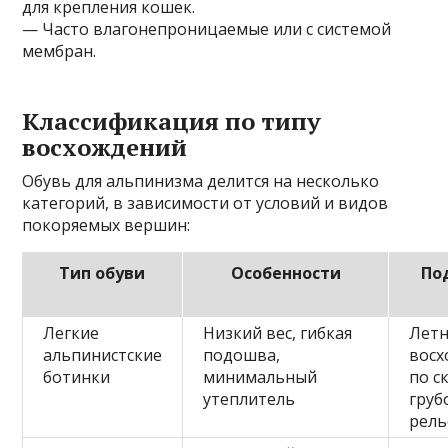
для крепления кошек.
— Часто влагонепроницаемые или с системой
мембран.
Классификация по типу
восхождений
Обувь для альпинизма делится на несколько
категорий, в зависимости от условий и видов
покоряемых вершин:
Тип обуви
Особенности
По
Легкие
Низкий вес, гибкая
Лет
альпинистские
подошва,
восх
ботинки
минимальный
по с
утеплитель
груб
рель